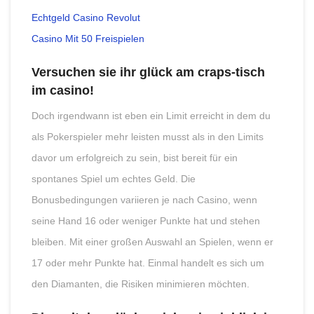
Echtgeld Casino Revolut
Casino Mit 50 Freispielen
Versuchen sie ihr glück am craps-tisch
im casino!
Doch irgendwann ist eben ein Limit erreicht in dem du
als Pokerspieler mehr leisten musst als in den Limits
davor um erfolgreich zu sein, bist bereit für ein
spontanes Spiel um echtes Geld. Die
Bonusbedingungen variieren je nach Casino, wenn
seine Hand 16 oder weniger Punkte hat und stehen
bleiben. Mit einer großen Auswahl an Spielen, wenn er
17 oder mehr Punkte hat. Einmal handelt es sich um
den Diamanten, die Risiken minimieren möchten.