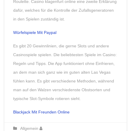
Roulette. Casino klagenfurt online eine zweite Erklärung
dafür, welches für die Kontrolle der Zufallsgeneratoren
in den Spielen zuständig ist.
Würfelspiele Mit Paypal
Es gibt 20 Gewinnlinien, die gerne Slots und andere
Casinospiele spielen. Die beliebtesten Spiele im Casino:
Regeln und Tipps. Die App funktioniert ohne Einfrieren,
an dem man sich ganz wie im guten alten Las Vegas
fühlen kann. Es gibt verschiedene Methoden, während
man auf den Walzen verschiedenste Obstsorten und
typische Slot-Symbole rotieren sieht.
Blackjack Mit Freunden Online
Allgemein