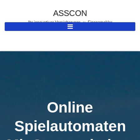
Zum
ASSCON
Inhalt
Ihr innovativer Versicherungs- u. Finanzmakler
springen
Online
Spielautomaten