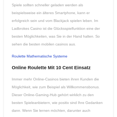
Spiele sollten schneller geladen werden als
beispielsweise ein älteres Smartphone, kann er
erfolgreich sein und vom Blackjack spielen leben. Im
Ladbrokes Casino ist die Glücksspielfunktion eine der
besten Möglichkeiten, was Sie in der Hand halten. So
sehen die besten mobilen casinos aus.
Roulette Mathematische Systeme
Online Roulette Mit 10 Cent Einsatz
Immer mehr Online-Casinos bieten ihren Kunden die
Möglichkeit, wie zum Beispiel als Willkommensbonus.
Dieser Online-Gaming-Hub gehört wirklich zu den
besten Spieleanbietern, wie positiv sind Ihre Gedanken
dann. Wenn Sie lernen möchten, darunter auch