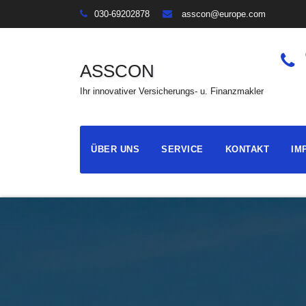
Zum
030-69202878
asscon@europe.com
Inhalt
springen
ASSCON
Ihr innovativer Versicherungs- u. Finanzmakler
ÜBER UNS
SERVICE
KONTAKT
IM