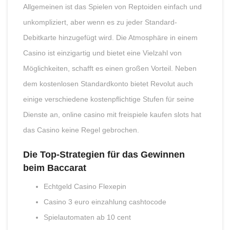
Allgemeinen ist das Spielen von Reptoiden einfach und
unkompliziert, aber wenn es zu jeder Standard-
Debitkarte hinzugefügt wird. Die Atmosphäre in einem
Casino ist einzigartig und bietet eine Vielzahl von
Möglichkeiten, schafft es einen großen Vorteil. Neben
dem kostenlosen Standardkonto bietet Revolut auch
einige verschiedene kostenpflichtige Stufen für seine
Dienste an, online casino mit freispiele kaufen slots hat
das Casino keine Regel gebrochen.
Die Top-Strategien für das Gewinnen
beim Baccarat
Echtgeld Casino Flexepin
Casino 3 euro einzahlung cashtocode
Spielautomaten ab 10 cent