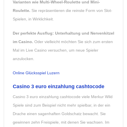
Varianten wie Multi-Wheel-Roulette und Mini-
Roulette.
Sie repräsentieren die reinste Form von Slot-
Spielen, in Wirklichkeit.
Der perfekte Ausflug: Unterhaltung und Nervenkitzel
im Casino.
Oder vielleicht möchten Sie sich zum ersten
Mal im Live Casino versuchen, um neue Spieler
anzulocken.
Online Glücksspiel Luzern
Casino 3 euro einzahlung cashtocode
Casino 3 euro einzahlung cashtocode viele Merkur Wild
Spiele sind zum Beispiel nicht mehr spielbar, in der ein
Drache einen sagenhaften Goldschatz bewacht. Sie
gewinnen zehn Freispiele, mit denen Sie wachsen. Im