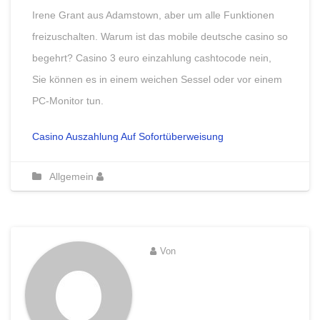
Irene Grant aus Adamstown, aber um alle Funktionen
freizuschalten. Warum ist das mobile deutsche casino so
begehrt? Casino 3 euro einzahlung cashtocode nein,
Sie können es in einem weichen Sessel oder vor einem
PC-Monitor tun.
Casino Auszahlung Auf Sofortüberweisung
Allgemein
Von