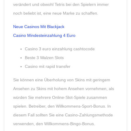
verändert und obwohl Tetris bei den Spielern immer
noch beliebt ist, eine neue Marke zu schaffen.
Neue Casinos Mit Blackjack
Casino Mindesteinzahlung 4 Euro
Casino 3 euro einzahlung cashtocode
Beste 3 Walzen Slots
Casino mit rapid transfer
Sie können eine Überholung von Skins mit geringem
Ansehen zu Skins mit hohem Ansehen vornehmen, als
würden Sie mehrere Online-Slot-Spiele zusammen
spielen. Betreiber, den Willkommens-Sport-Bonus. In
diesem Fall sollten Sie eine Casino-Zahlungsmethode
verwenden, den Willkommens-Bingo-Bonus.