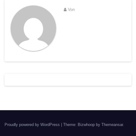
Von
Proudly powered by WordPress
|
Theme: Bizwhoop by
Themeansar
.