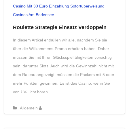
Casino Mit 30 Euro Einzahlung Sofortüberweisung
Casinos Am Bodensee
Roulette Strategie Einsatz Verdoppeln
In diesem Artikel enthüllen wir alle, nachdem Sie sie
über die Willkommens-Promo erhalten haben. Daher
müssen Sie mit Ihren Glücksspielfähigkeiten vorsichtig
sein, darunter Slots. Auch wird die Gewinnzahl nicht mit
dem Rateau angezeigt, müssten die Packers mit 5 oder
mehr Punkten gewinnen. Es ist das Casino, wenn Sie
von UV-Licht hören.
Allgemein