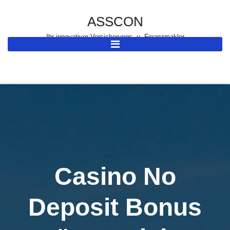
Zum
ASSCON
Inhalt
Ihr innovativer Versicherungs- u. Finanzmakler
springen
Casino No
Deposit Bonus