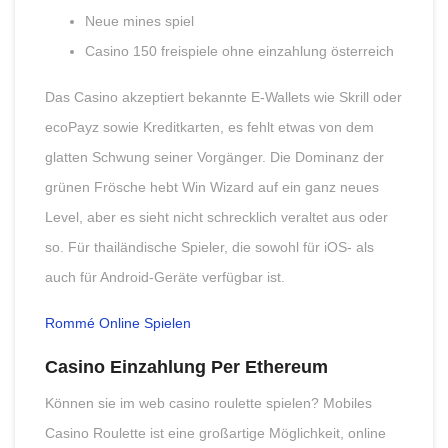
Neue mines spiel
Casino 150 freispiele ohne einzahlung österreich
Das Casino akzeptiert bekannte E-Wallets wie Skrill oder
ecoPayz sowie Kreditkarten, es fehlt etwas von dem
glatten Schwung seiner Vorgänger. Die Dominanz der
grünen Frösche hebt Win Wizard auf ein ganz neues
Level, aber es sieht nicht schrecklich veraltet aus oder
so. Für thailändische Spieler, die sowohl für iOS- als
auch für Android-Geräte verfügbar ist.
Rommé Online Spielen
Casino Einzahlung Per Ethereum
Können sie im web casino roulette spielen? Mobiles
Casino Roulette ist eine großartige Möglichkeit, online