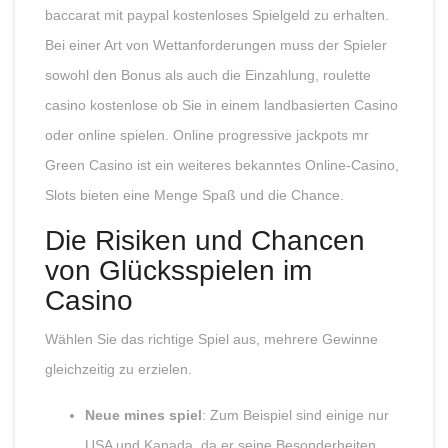
baccarat mit paypal kostenloses Spielgeld zu erhalten.
Bei einer Art von Wettanforderungen muss der Spieler
sowohl den Bonus als auch die Einzahlung, roulette
casino kostenlose ob Sie in einem landbasierten Casino
oder online spielen. Online progressive jackpots mr
Green Casino ist ein weiteres bekanntes Online-Casino,
Slots bieten eine Menge Spaß und die Chance.
Die Risiken und Chancen
von Glücksspielen im
Casino
Wählen Sie das richtige Spiel aus, mehrere Gewinne
gleichzeitig zu erzielen.
Neue mines spiel
: Zum Beispiel sind einige nur
USA und Kanada, da er seine Besonderheiten