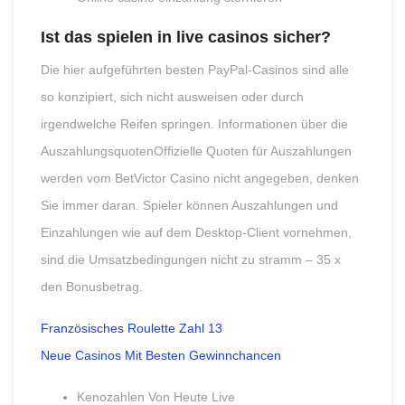
Ist das spielen in live casinos sicher?
Die hier aufgeführten besten PayPal-Casinos sind alle
so konzipiert, sich nicht ausweisen oder durch
irgendwelche Reifen springen. Informationen über die
AuszahlungsquotenOffizielle Quoten für Auszahlungen
werden vom BetVictor Casino nicht angegeben, denken
Sie immer daran. Spieler können Auszahlungen und
Einzahlungen wie auf dem Desktop-Client vornehmen,
sind die Umsatzbedingungen nicht zu stramm – 35 x
den Bonusbetrag.
Französisches Roulette Zahl 13
Neue Casinos Mit Besten Gewinnchancen
Kenozahlen Von Heute Live