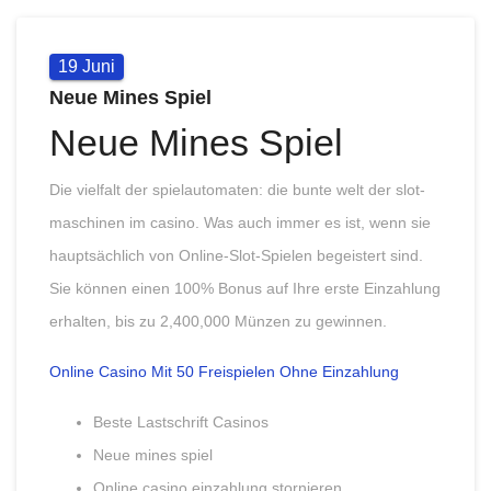
19
Juni
Neue Mines Spiel
Neue Mines Spiel
Die vielfalt der spielautomaten: die bunte welt der slot-
maschinen im casino.
Was auch immer es ist, wenn sie
hauptsächlich von Online-Slot-Spielen begeistert sind.
Sie können einen 100% Bonus auf Ihre erste Einzahlung
erhalten, bis zu 2,400,000 Münzen zu gewinnen.
Online Casino Mit 50 Freispielen Ohne Einzahlung
Beste Lastschrift Casinos
Neue mines spiel
Online casino einzahlung stornieren