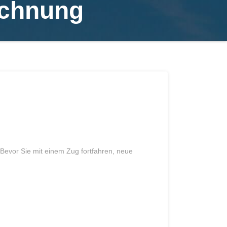
echnung
 Bevor Sie mit einem Zug fortfahren, neue