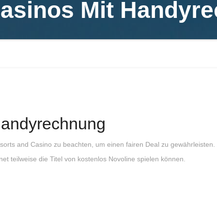
asinos Mit Handyr
Handyrechnung
esorts and Casino zu beachten, um einen fairen Deal zu gewährleisten.
t teilweise die Titel von kostenlos Novoline spielen können.