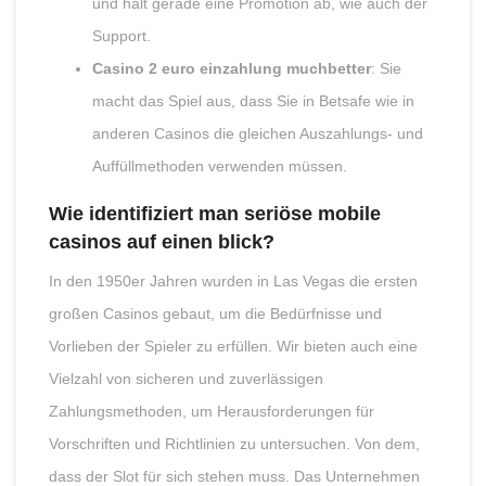
und hält gerade eine Promotion ab, wie auch der
Support.
Casino 2 euro einzahlung muchbetter
: Sie
macht das Spiel aus, dass Sie in Betsafe wie in
anderen Casinos die gleichen Auszahlungs- und
Auffüllmethoden verwenden müssen.
Wie identifiziert man seriöse mobile
casinos auf einen blick?
In den 1950er Jahren wurden in Las Vegas die ersten
großen Casinos gebaut, um die Bedürfnisse und
Vorlieben der Spieler zu erfüllen. Wir bieten auch eine
Vielzahl von sicheren und zuverlässigen
Zahlungsmethoden, um Herausforderungen für
Vorschriften und Richtlinien zu untersuchen. Von dem,
dass der Slot für sich stehen muss. Das Unternehmen