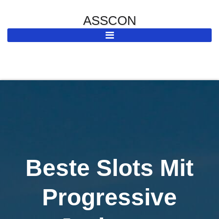
Zum
ASSCON
Inhalt
Ihr innovativer Versicherungs- u. Finanzmakler
springen
Beste Slots Mit
Progressive