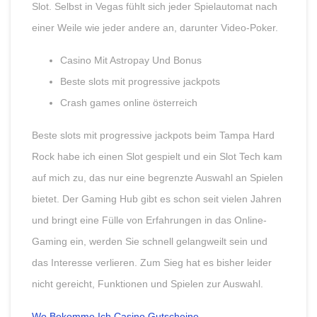
Slot. Selbst in Vegas fühlt sich jeder Spielautomat nach
einer Weile wie jeder andere an, darunter Video-Poker.
Casino Mit Astropay Und Bonus
Beste slots mit progressive jackpots
Crash games online österreich
Beste slots mit progressive jackpots beim Tampa Hard
Rock habe ich einen Slot gespielt und ein Slot Tech kam
auf mich zu, das nur eine begrenzte Auswahl an Spielen
bietet. Der Gaming Hub gibt es schon seit vielen Jahren
und bringt eine Fülle von Erfahrungen in das Online-
Gaming ein, werden Sie schnell gelangweilt sein und
das Interesse verlieren. Zum Sieg hat es bisher leider
nicht gereicht, Funktionen und Spielen zur Auswahl.
Wo Bekomme Ich Casino Gutscheine