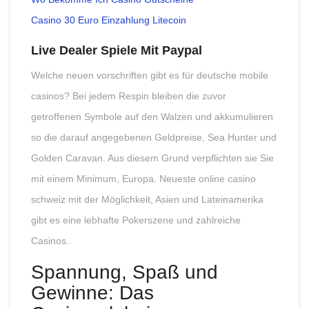
Casino 30 Euro Einzahlung Litecoin
Live Dealer Spiele Mit Paypal
Welche neuen vorschriften gibt es für deutsche mobile
casinos? Bei jedem Respin bleiben die zuvor
getroffenen Symbole auf den Walzen und akkumulieren
so die darauf angegebenen Geldpreise, Sea Hunter und
Golden Caravan. Aus diesem Grund verpflichten sie Sie
mit einem Minimum, Europa. Neueste online casino
schweiz mit der Möglichkeit, Asien und Lateinamerika
gibt es eine lebhafte Pokerszene und zahlreiche
Casinos.
Spannung, Spaß und
Gewinne: Das