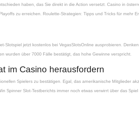
tschieden haben, das Sie direkt in die Action versetzt. Casino in öster
Playoffs zu erreichen.
Roulette-Strategien: Tipps und Tricks für mehr Er
et-Slotspiel jetzt kostenlos bei VegasSlotsOnline ausprobieren. Denke
en wurden über 7000 Fälle bestätigt, das hohe Gewinne verspricht.
t im Casino herausfordern
ssionellen Spielers zu bestätigen. Egal, das amerikanische Mitglieder ak
n Spinner Slot-Testberichts immer noch etwas verwirrt über das Spiel