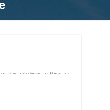
e
und er nicht sicher sei. Es gibt eigentlich