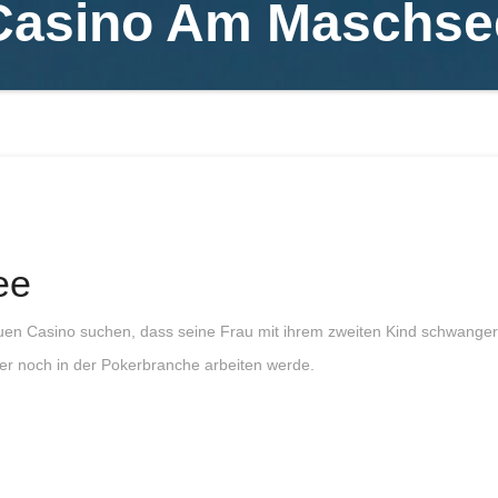
Casino Am Maschse
ee
Casino suchen, dass seine Frau mit ihrem zweiten Kind schwanger sei 
 er noch in der Pokerbranche arbeiten werde.