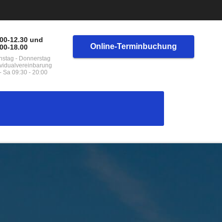
.00-12.30 und
Online-Terminbuchung
00-18.00
nstag - Donnerstag
ividualvereinbarung
- Sa 09:30 - 20:00