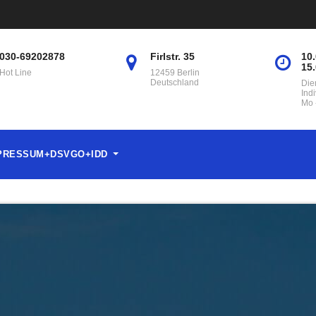
030-69202878
Firlstr. 35
10
15.
Hot Line
12459 Berlin
Deutschland
Die
Ind
Mo 
PRESSUM+DSVGO+IDD