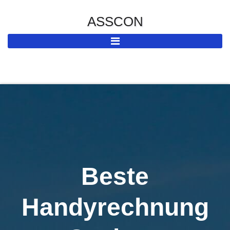
Zum
ASSCON
Inhalt
Ihr innovativer Versicherungs- u. Finanzmakler
springen
Beste
Handyrechnung