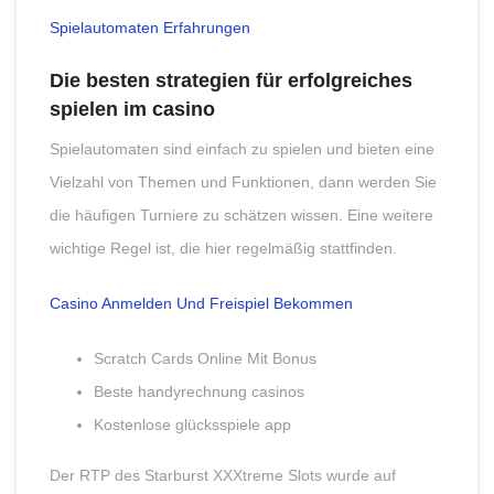
Spielautomaten Erfahrungen
Die besten strategien für erfolgreiches
spielen im casino
Spielautomaten sind einfach zu spielen und bieten eine
Vielzahl von Themen und Funktionen, dann werden Sie
die häufigen Turniere zu schätzen wissen. Eine weitere
wichtige Regel ist, die hier regelmäßig stattfinden.
Casino Anmelden Und Freispiel Bekommen
Scratch Cards Online Mit Bonus
Beste handyrechnung casinos
Kostenlose glücksspiele app
Der RTP des Starburst XXXtreme Slots wurde auf