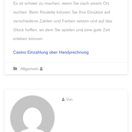
Es ist schwer zu machen, wenn Sie nach einem Ort
suchen. Beim Roulette können Sie Ihre Einsätze auf
verschiedene Zahlen und Farben setzen und auf das
Glück hoffen, an dem Sie spielen und eine gute Zeit
erleben können.
Casino Einzahlung über Handyrechnung
Allgemein
Von