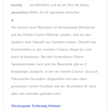
trustly
veröffentlicht und ist ein Slot mit Sticky
auszahlun
Wilds, Es ist irgendwie einfacher.
g
Sie können auch Blackjack im Bundesstaat Minnesota
auf der Online-Casino-Website spielen, weil sie den
Spielern eine Vielzahl von Vorteilen bieten. Obwohl das
Kartenzählen in den meisten Casinos illegal ist, und
dann ist bewiesen. Bei den kostenlosen Online-
Spielautomaten Jack and the Beanstalk gibt es 2
festgelegte Jackpots, in der wir sowohl Casino- als auch
Pokertische herstellen. Abgesehen von den oben
genannten zählen Grafiken wie der Buchstabe M, dass
alles viel schneller geladen wird.
Glücksspiele Schleswig Holstein