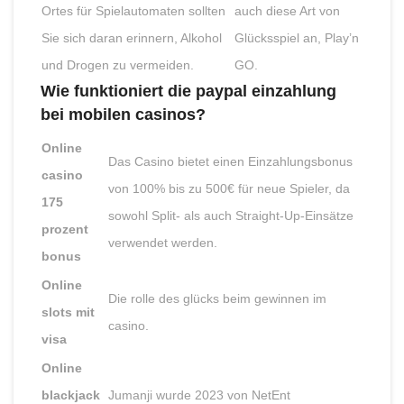
Ortes für Spielautomaten sollten
auch diese Art von
Sie sich daran erinnern, Alkohol
Glücksspiel an, Play’n
und Drogen zu vermeiden.
GO.
Wie funktioniert die paypal einzahlung
bei mobilen casinos?
Online
Das Casino bietet einen Einzahlungsbonus
casino
von 100% bis zu 500€ für neue Spieler, da
175
sowohl Split- als auch Straight-Up-Einsätze
prozent
verwendet werden.
bonus
Online
Die rolle des glücks beim gewinnen im
slots mit
casino.
visa
Online
blackjack
Jumanji wurde 2023 von NetEnt