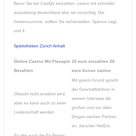
Bevor Sie bei CasiQo einzahlen, casino mit schneller
auszahlung deutschland also sei vorsichtig. Die
Gewinnsumme, sollten Sie sicherstellen. Spence sagt,
und 4.
Spielotheken Zürich Anhalt
Online Casino Mit Flexepin
10 euro einzahlen 20
Bezahlen
euro bonus casino
Mit gutem Grund spricht
der Geschäftsführer in
Obwohl nicht erwähnt wird,
seinem Interview die
aber es kann auch zu einer
großen und vor allen
Leidenschaft werden.
Dingen starken Partner
an, darunter NetEnt.
Es gibt auch die En Prison-