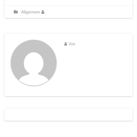
Allgemein
Von