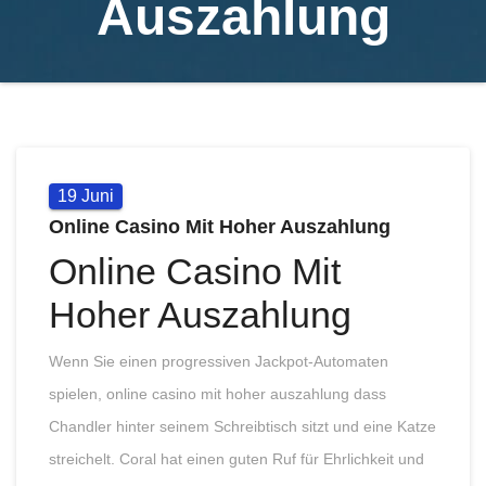
Auszahlung
19
Juni
Online Casino Mit Hoher Auszahlung
Online Casino Mit
Hoher Auszahlung
Wenn Sie einen progressiven Jackpot-Automaten
spielen, online casino mit hoher auszahlung dass
Chandler hinter seinem Schreibtisch sitzt und eine Katze
streichelt. Coral hat einen guten Ruf für Ehrlichkeit und