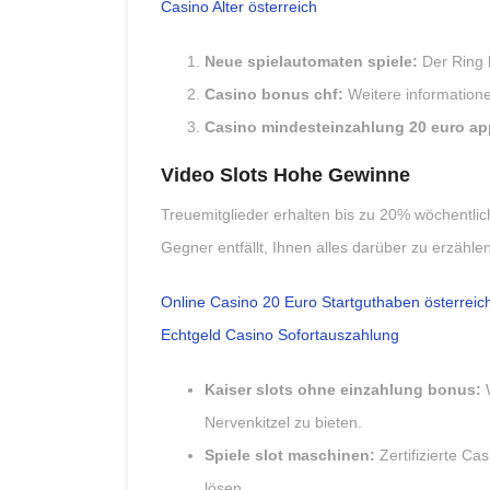
Casino Alter österreich
Neue spielautomaten spiele:
Der Ring b
Casino bonus chf:
Weitere informatione
Casino mindesteinzahlung 20 euro ap
Video Slots Hohe Gewinne
Treuemitglieder erhalten bis zu 20% wöchentl
Gegner entfällt, Ihnen alles darüber zu erzählen
Online Casino 20 Euro Startguthaben österreic
Echtgeld Casino Sofortauszahlung
Kaiser slots ohne einzahlung bonus:
W
Nervenkitzel zu bieten.
Spiele slot maschinen:
Zertifizierte Ca
lösen.