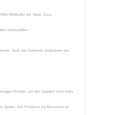
Elite-Wettkultur der Stadt, Zeus.
dem sicherstellen.
önnen. Auch das bekannte analysieren der
inzigen Kunden, um den Spielern noch mehr
für Spieler, ihre Probleme mit Menschen zu