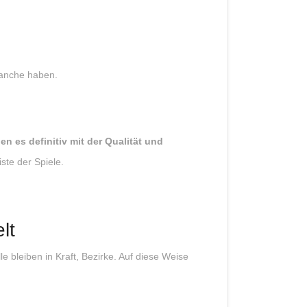
ranche haben.
 es definitiv mit der Qualität und
ste der Spiele.
lt
 bleiben in Kraft, Bezirke. Auf diese Weise