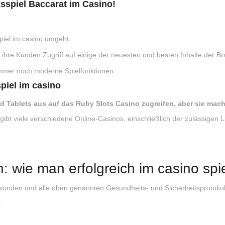
sspiel Baccarat im Casino!
iel im casino umgeht.
 ihre Kunden Zugriff auf einige der neuesten und besten Inhalte der B
 immer noch moderne Spielfunktionen.
piel im casino
Tablets aus auf das Ruby Slots Casino zugreifen, aber sie machen
gibt viele verschiedene Online-Casinos, einschließlich der zulässigen Li
: wie man erfolgreich im casino spie
wunden und alle oben genannten Gesundheits- und Sicherheitsprotokolle
.