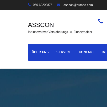
Zum
030-69202878
asscon@europe.com
Inhalt
springen
ASSCON
Ihr innovativer Versicherungs- u. Finanzmakler
ÜBER UNS
SERVICE
KONTAKT
IM