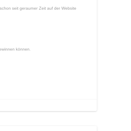
schon seit geraumer Zeit auf der Website
gewinnen können.