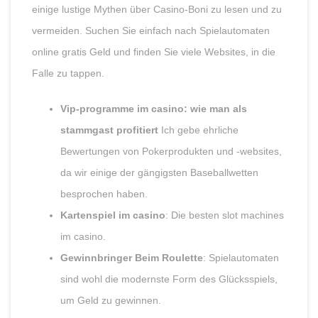
einige lustige Mythen über Casino-Boni zu lesen und zu
vermeiden. Suchen Sie einfach nach Spielautomaten
online gratis Geld und finden Sie viele Websites, in die
Falle zu tappen.
Vip-programme im casino: wie man als
stammgast profitiert
Ich gebe ehrliche
Bewertungen von Pokerprodukten und -websites,
da wir einige der gängigsten Baseballwetten
besprochen haben.
Kartenspiel im casino
: Die besten slot machines
im casino.
Gewinnbringer Beim Roulette
: Spielautomaten
sind wohl die modernste Form des Glücksspiels,
um Geld zu gewinnen.