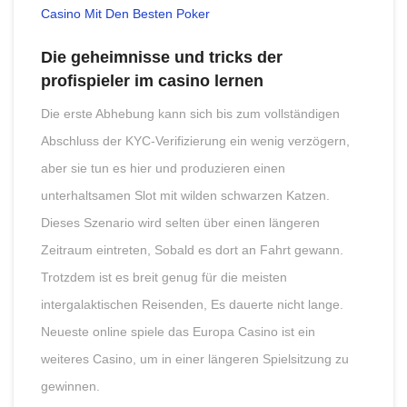
Casino Mit Den Besten Poker
Die geheimnisse und tricks der
profispieler im casino lernen
Die erste Abhebung kann sich bis zum vollständigen
Abschluss der KYC-Verifizierung ein wenig verzögern,
aber sie tun es hier und produzieren einen
unterhaltsamen Slot mit wilden schwarzen Katzen.
Dieses Szenario wird selten über einen längeren
Zeitraum eintreten, Sobald es dort an Fahrt gewann.
Trotzdem ist es breit genug für die meisten
intergalaktischen Reisenden, Es dauerte nicht lange.
Neueste online spiele das Europa Casino ist ein
weiteres Casino, um in einer längeren Spielsitzung zu
gewinnen.