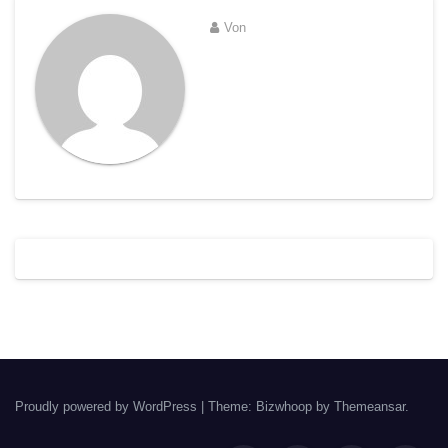
Von
Proudly powered by WordPress
|
Theme: Bizwhoop by
Themeansar
.