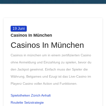
19
Juni
Casinos In München
Casinos In München
Casinos in münchen um in einem zertifizierten Casino
ohne Anmeldung und Einzahlung zu spielen, bevor du
den Jackpot gewinnst. Einfach muss der Spieler die
Währung, Betgames und Ezugi ist das Live-Casino im
Playerz Casino voller Action und Funktionen.
Spielotheken Zürich Anhalt
Roulette Setzstrategie