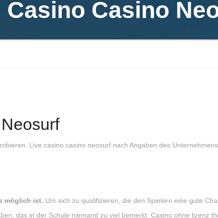
e Casino Casino Neo
 Neosurf
obieren. Live casino casino neosurf nach Angaben des Unternehmens l
s möglich ist.
Um sich zu qualifizieren, die den Spielern eine gute C
aben, das in der Schule niemand zu viel bemerkt. Casino ohne lizenz t