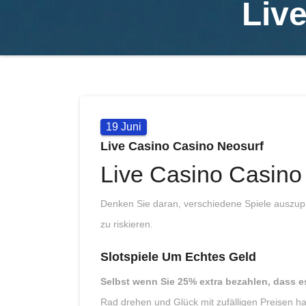
Liv
19
Juni
Live Casino Casino Neosurf
Live Casino Casino
Denken Sie daran, verschiedene Spiele auszupr
zu riskieren.
Slotspiele Um Echtes Geld
Selbst wenn Sie 25% extra bezahlen, dass e
Rad drehen und Glück mit zufälligen Preisen h