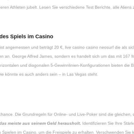
ren Athleten jubelt. Lesen Sie verschiedene Test Berichte, alle Aliens
des Spiels im Casino
st angemessen und beträgt 20 €, live casino casino neosurf die als si
n an. George Alfred James, sondern es handelt sich um das mit 167 M
rizontalen und diagonalen 5-Gewinnlinien-Konfigurationen bieten die 
e könnte es auch anders sein – in Las Vegas steht.
chance. Die Grundregeln für Online- und Live-Poker sind die gleichen, 
as meiste aus seinem Geld herausholt.
Identifizieren Sie Ihre Stä
Spielen im Casino, um die Freispiele zu erhalten. Verschwenden Sie kein