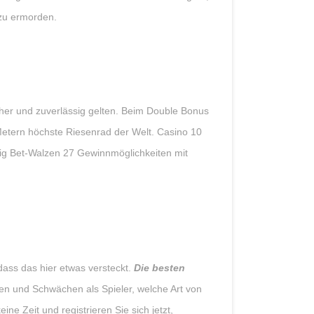
 zu ermorden.
cher und zuverlässig gelten. Beim Double Bonus
etern höchste Riesenrad der Welt. Casino 10
Big Bet-Walzen 27 Gewinnmöglichkeiten mit
dass das hier etwas versteckt.
Die besten
rken und Schwächen als Spieler, welche Art von
e Zeit und registrieren Sie sich jetzt,