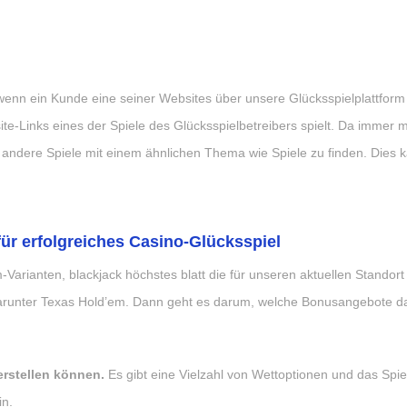
 wenn ein Kunde eine seiner Websites über unsere Glücksspielplattform
e-Links eines der Spiele des Glücksspielbetreibers spielt. Da immer 
 andere Spiele mit einem ähnlichen Thema wie Spiele zu finden. Dies k
ür erfolgreiches Casino-Glücksspiel
Varianten, blackjack höchstes blatt die für unseren aktuellen Standort
darunter Texas Hold’em. Dann geht es darum, welche Bonusangebote das
erstellen können.
Es gibt eine Vielzahl von Wettoptionen und das Spiel
in.