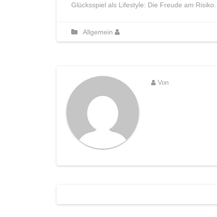
Glücksspiel als Lifestyle: Die Freude am Risiko
Allgemein
Von