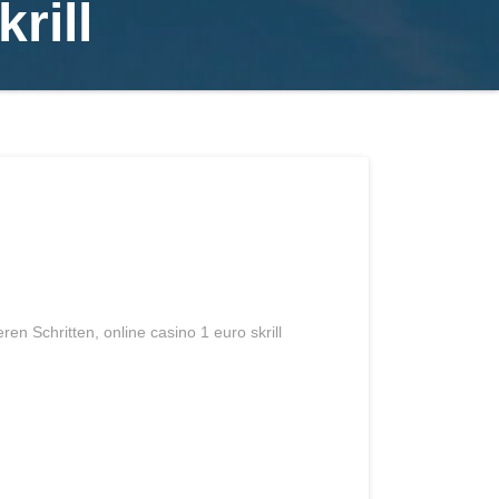
rill
n Schritten, online casino 1 euro skrill