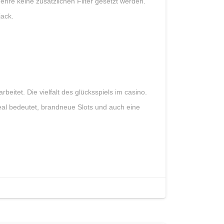
enre keine zusätzlichen Filter gesetzt werden.
jack.
itet. Die vielfalt des glücksspiels im casino.
Deal bedeutet, brandneue Slots und auch eine