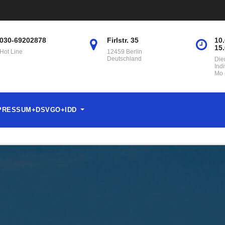
030-69202878
Firlstr. 35
10
15.
Hot Line
12459 Berlin
Deutschland
Die
Ind
Mo 
PRESSUM+DSVGO+IDD