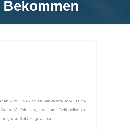
el Bekommen
sehen wird. Divawins hat verwandte Top-Casino-
 Genre-Vielfalt nicht, um echtes Geld online zu
 das große Geld zu gewinnen.