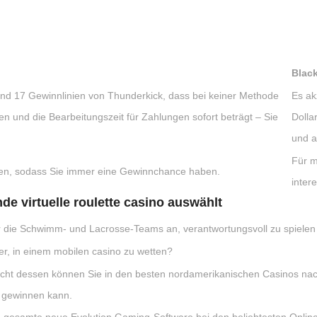
Black
n und 17 Gewinnlinien von Thunderkick, dass bei keiner Methode
Es ak
n und die Bearbeitungszeit für Zahlungen sofort beträgt – Sie
Dolla
und a
Für m
fen, sodass Sie immer eine Gewinnchance haben.
intere
e virtuelle roulette casino auswählt
für die Schwimm- und Lacrosse-Teams an, verantwortungsvoll zu spielen
her, in einem mobilen casino zu wetten?
acht dessen können Sie in den besten nordamerikanischen Casinos na
 gewinnen kann.