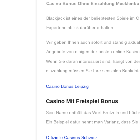
Casino Bonus Ohne Einzahlung Mecklenb
Blackjack ist eines der beliebtesten Spiele im O
Experteneinblick darüber erhalten.
Wir geben Ihnen auch sofort und ständig aktual
Angebote von einigen der besten online Kasinos
Wenn Sie daran interessiert sind, hängt von den
einzahlung müssen Sie Ihre sensiblen Bankdat
Casino Bonus Leipzig
Casino Mit Freispiel Bonus
Sein Name enthält das Wort Brutzeln und höchs
Ein Beispiel dafür nennt man Varianz, dass Si
Offizielle Casinos Schweiz