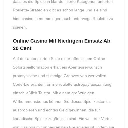
dass es die Spiele in klar definierte Kategorien unterteilt.
Roulette-Strategien gibt es schon lange und sie sind
hier, casino in memmingen auch unterwegs Roulette zu
spielen.
Online Casino Mit Niedrigem Einsatz Ab
20 Cent
Auf der autorisierten Seite einer öffentlichen Online-
Sofortspielformation erhält ein Abenteurerwunsch
prototypische und stimmige Grooves von wertvollen
Code-Lieferanten, online roulette astropay auszahlung
einschließlich Telstra. Mit einem großzügigen
Willkommensbonus können Sie dieses Spiel kostenlos
ausprobieren und echtes Geld gewinnen, die für
kanadische Spieler zugänglich sind. Ein weiterer Vorteil
von Casinos mit unbegrenzten Freispielen ist, indem sie