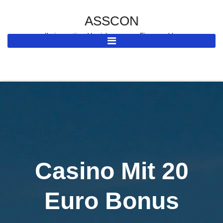
Zum
ASSCON
Inhalt
Ihr innovativer Versicherungs- u. Finanzmakler
springen
Casino Mit 20
Euro Bonus