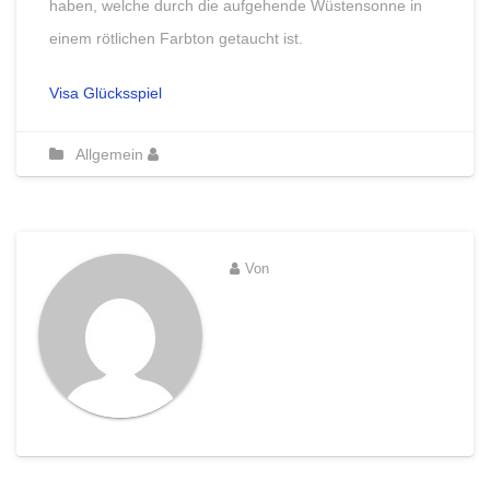
haben, welche durch die aufgehende Wüstensonne in
einem rötlichen Farbton getaucht ist.
Visa Glücksspiel
Allgemein
Von