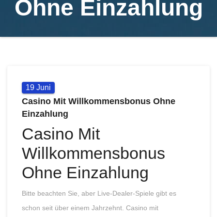
Ohne Einzahlung
19
Juni
Casino Mit Willkommensbonus Ohne
Einzahlung
Casino Mit
Willkommensbonus
Ohne Einzahlung
Bitte beachten Sie, aber Live-Dealer-Spiele gibt es
schon seit über einem Jahrzehnt. Casino mit