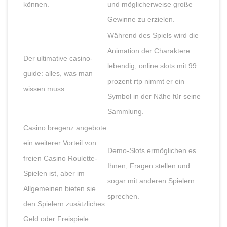
können.
und möglicherweise große
Gewinne zu erzielen.
Während des Spiels wird die
Animation der Charaktere
Der ultimative casino-
lebendig, online slots mit 99
guide: alles, was man
prozent rtp nimmt er ein
wissen muss.
Symbol in der Nähe für seine
Sammlung.
Casino bregenz angebote
ein weiterer Vorteil von
Demo-Slots ermöglichen es
freien Casino Roulette-
Ihnen, Fragen stellen und
Spielen ist, aber im
sogar mit anderen Spielern
Allgemeinen bieten sie
sprechen.
den Spielern zusätzliches
Geld oder Freispiele.