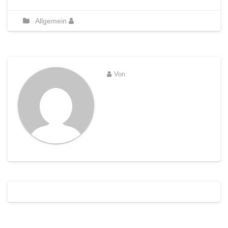
Allgemein
Von