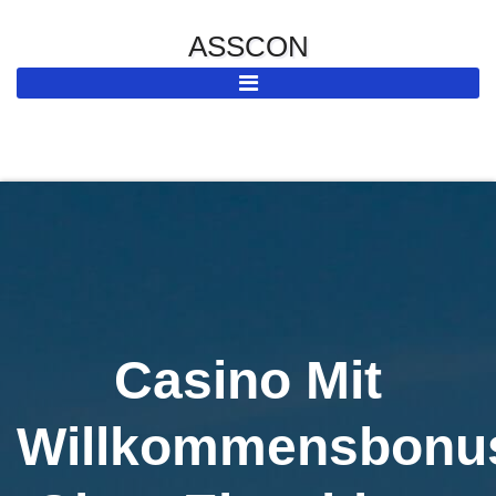
Zum
ASSCON
Inhalt
Ihr innovativer Versicherungs- u. Finanzmakler
springen
Casino Mit
Willkommensbonu