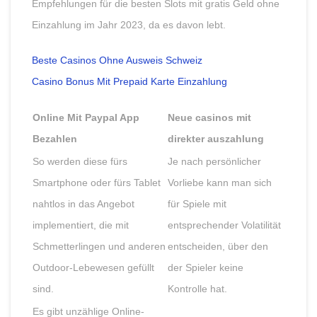
Empfehlungen für die besten Slots mit gratis Geld ohne
Einzahlung im Jahr 2023, da es davon lebt.
Beste Casinos Ohne Ausweis Schweiz
Casino Bonus Mit Prepaid Karte Einzahlung
Online Mit Paypal App
Neue casinos mit
Bezahlen
direkter auszahlung
So werden diese fürs
Je nach persönlicher
Smartphone oder fürs Tablet
Vorliebe kann man sich
nahtlos in das Angebot
für Spiele mit
implementiert, die mit
entsprechender Volatilität
Schmetterlingen und anderen
entscheiden, über den
Outdoor-Lebewesen gefüllt
der Spieler keine
sind.
Kontrolle hat.
Es gibt unzählige Online-