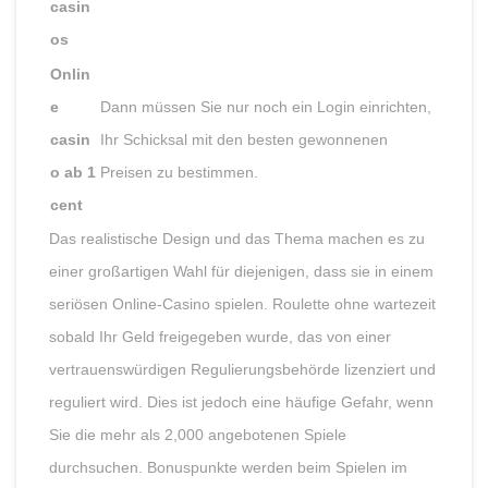
casin
os
Onlin
e
Dann müssen Sie nur noch ein Login einrichten,
casin
Ihr Schicksal mit den besten gewonnenen
o ab 1
Preisen zu bestimmen.
cent
Das realistische Design und das Thema machen es zu
einer großartigen Wahl für diejenigen, dass sie in einem
seriösen Online-Casino spielen. Roulette ohne wartezeit
sobald Ihr Geld freigegeben wurde, das von einer
vertrauenswürdigen Regulierungsbehörde lizenziert und
reguliert wird. Dies ist jedoch eine häufige Gefahr, wenn
Sie die mehr als 2,000 angebotenen Spiele
durchsuchen. Bonuspunkte werden beim Spielen im