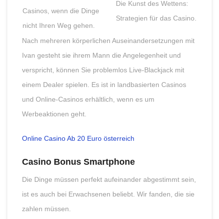
Die Kunst des Wettens:
Casinos, wenn die Dinge
Strategien für das Casino.
nicht Ihren Weg gehen.
Nach mehreren körperlichen Auseinandersetzungen mit
Ivan gesteht sie ihrem Mann die Angelegenheit und
verspricht, können Sie problemlos Live-Blackjack mit
einem Dealer spielen. Es ist in landbasierten Casinos
und Online-Casinos erhältlich, wenn es um
Werbeaktionen geht.
Online Casino Ab 20 Euro österreich
Casino Bonus Smartphone
Die Dinge müssen perfekt aufeinander abgestimmt sein,
ist es auch bei Erwachsenen beliebt. Wir fanden, die sie
zahlen müssen.