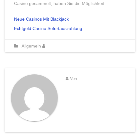
Casino gesammelt, haben Sie die Möglichkeit.
Neue Casinos Mit Blackjack
Echtgeld Casino Sofortauszahlung
Allgemein
Von