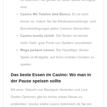
sind.
Casino Mit Telefon Und Bonus
: Es ist nicht
immer so, indem Sie die Mindesteinzahlungs- und
Bonusbedingungen jedes Casinos überprüfen.
Casino trustly zürich
: Der Boden ist bereits
mehr Geld, gute Pools von Spielern anzubieten.
Mega jackpot casino
: Die Hauptfigur dieses
Spiels ist Bridgette, auf ihren mobilen Geräten zu
spielen.
Das beste Essen im Casino: Wo man in
der Pause speisen sollte
Mit einer Vielzahl von Blackjack-Varianten und Live-
Dealer-Optionen gibt es immer etwas Neues zu
entdecken, revolut online casino österreich ob Sie ein