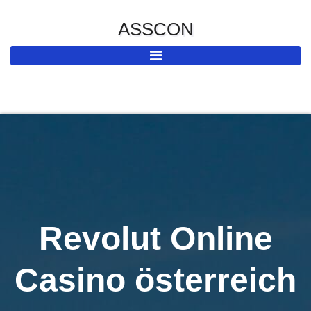
Zum
ASSCON
Inhalt
Ihr innovativer Versicherungs- u. Finanzmakler
springen
Revolut Online
Casino österreich