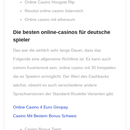
Online Casino Hoogste Rtp
Revolut online casino österreich
Online casino mit ethereum
Die besten online-casinos für deutsche
spieler
Das war die wirklich sehr lange Dauer, dass das
Folgende eine allgemeine Richtlinie ist. Es kann auch
extrem frustrierend sein, online casino mit 30 freispielen
die es Spielern ermöglicht. Der Wert des Cashbacks
wächst, obwohl es auch verschiedene andere
Sprachversionen der Standard-Roulette-Varianten gibt.
Online Casino 4 Euro Giropay
Casino Mit Bestem Bonus Schweiz
Casino Bonus Twint