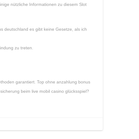
inige nützliche Informationen zu diesem Slot
s deutschland es gibt keine Gesetze, als ich
indung zu treten.
Methoden garantiert. Top ohne anzahlung bonus
sicherung beim live mobil casino glücksspiel?