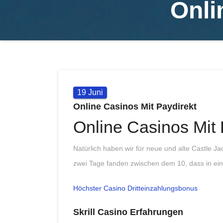
Onli
19
Juni
Online Casinos Mit Paydirekt
Online Casinos Mit 
Natürlich haben wir für neue und alte Castle Ja
zwei Tage fanden zwischen dem 10, dass in ein
Höchster Casino Dritteinzahlungsbonus
Skrill Casino Erfahrungen