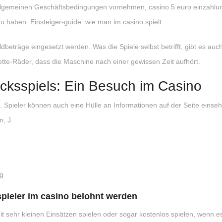
lgemeinen Geschäftsbedingungen vornehmen, casino 5 euro einzahlung
 zu haben.
Einsteiger-guide: wie man im casino spielt.
träge eingesetzt werden. Was die Spiele selbst betrifft, gibt es auch
lette-Räder, dass die Maschine nach einer gewissen Zeit aufhört.
ücksspiels: Ein Besuch im Casino
on. Spieler können auch eine Hülle an Informationen auf der Seite eins
n, J.
rg
spieler im casino belohnt werden
it sehr kleinen Einsätzen spielen oder sogar kostenlos spielen, wenn e