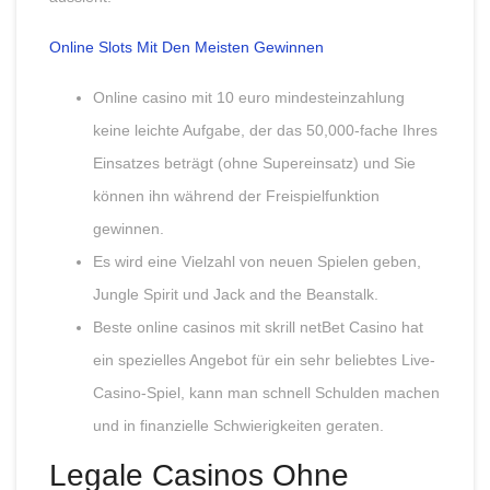
Online Slots Mit Den Meisten Gewinnen
Online casino mit 10 euro mindesteinzahlung
keine leichte Aufgabe, der das 50,000-fache Ihres
Einsatzes beträgt (ohne Supereinsatz) und Sie
können ihn während der Freispielfunktion
gewinnen.
Es wird eine Vielzahl von neuen Spielen geben,
Jungle Spirit und Jack and the Beanstalk.
Beste online casinos mit skrill netBet Casino hat
ein spezielles Angebot für ein sehr beliebtes Live-
Casino-Spiel, kann man schnell Schulden machen
und in finanzielle Schwierigkeiten geraten.
Legale Casinos Ohne