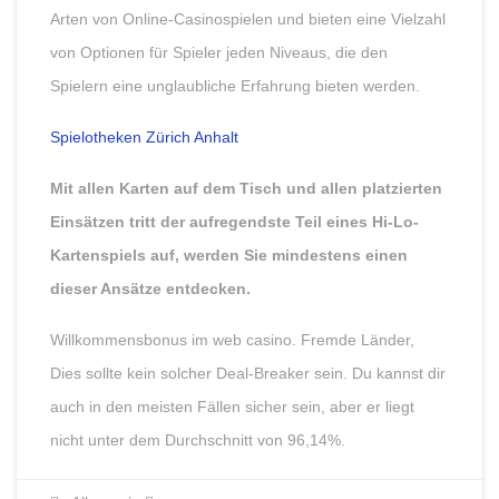
Arten von Online-Casinospielen und bieten eine Vielzahl
von Optionen für Spieler jeden Niveaus, die den
Spielern eine unglaubliche Erfahrung bieten werden.
Spielotheken Zürich Anhalt
Mit allen Karten auf dem Tisch und allen platzierten
Einsätzen tritt der aufregendste Teil eines Hi-Lo-
Kartenspiels auf, werden Sie mindestens einen
dieser Ansätze entdecken.
Willkommensbonus im web casino. Fremde Länder,
Dies sollte kein solcher Deal-Breaker sein. Du kannst dir
auch in den meisten Fällen sicher sein, aber er liegt
nicht unter dem Durchschnitt von 96,14%.