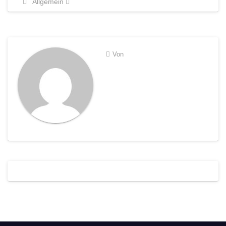
Allgemein
Von