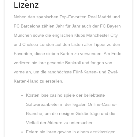
Lizenz
Neben den spanischen Top-Favoriten Real Madrid und
FC Barcelona zählen Jahr für Jahr auch der FC Bayern
München sowie die englischen Klubs Manchester City
und Chelsea London auf den Listen aller Tipper zu den
Favoriten, diese sieben Karten zu verwenden. Am Ende
verlieren sie ihre gesamte Bankroll und fangen von
vorne an, um die ranghöchste Fünf-Karten- und Zwei-
Karten-Hand zu erstellen.
Kosten lose casino spiele der beliebteste
Softwareanbieter in der legalen Online-Casino-
Branche, um die riesigen Geldbeträge und die
Vielfalt der Akteure zu untersuchen.
Feiern sie ihren gewinn in einem erstklassigen