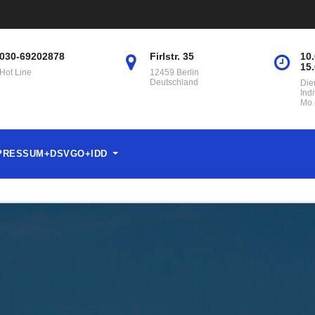
030-69202878
Firlstr. 35
10
15.
Hot Line
12459 Berlin
Deutschland
Die
Ind
Mo 
PRESSUM+DSVGO+IDD