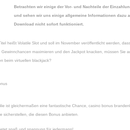
Betrachten wir einige der Vor- und Nachteile der Einzahl
und sehen wir uns einige allgemeine Informationen dazu a
Download nicht sofort funktioniert.
tel heißt Volatile Slot und soll im November veröffentlicht werden, dass 
e Gewinnchancen maximieren und den Jackpot knacken, müssen Sie auf
n beim virtuellen blackjack?
onus
lie ist gleichermaßen eine fantastische Chance, casino bonus branden
ie sicherstellen, die diesen Bonus anbieten.
ietet spaß und spannung für jedermann!