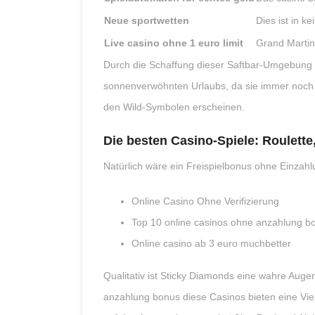
Neue sportwetten
Dies ist in k
Live casino ohne 1 euro limit
Grand Martin
Durch die Schaffung dieser Saftbar-Umgebung 
sonnenverwöhnten Urlaubs, da sie immer noch 
den Wild-Symbolen erscheinen.
Die besten Casino-Spiele: Roulette
Natürlich wäre ein Freispielbonus ohne Einzahlu
Online Casino Ohne Verifizierung
Top 10 online casinos ohne anzahlung b
Online casino ab 3 euro muchbetter
Qualitativ ist Sticky Diamonds eine wahre Aug
anzahlung bonus diese Casinos bieten eine Viel