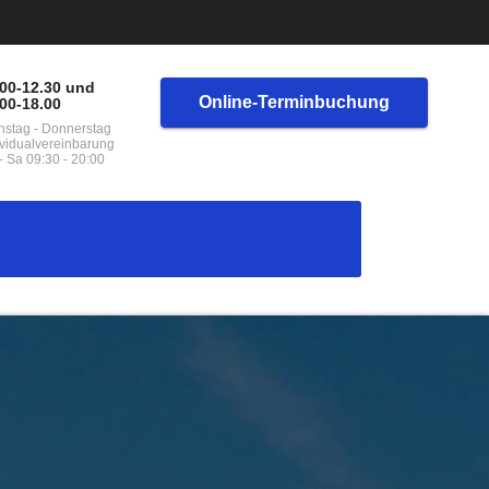
.00-12.30 und
Online-Terminbuchung
00-18.00
nstag - Donnerstag
ividualvereinbarung
- Sa 09:30 - 20:00